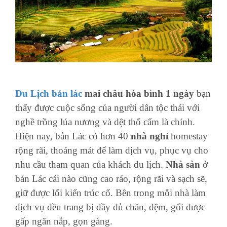
Du Lịch bản lác
mai châu hòa bình 1 ngày
bạn
thấy được cuộc sống của người dân tộc thái với
nghề trồng lúa nương và dệt thổ cẩm là chính.
Hiện nay, bản Lác có hơn 40
nhà nghỉ
homestay
rộng rãi, thoáng mát để làm dịch vụ, phục vụ cho
nhu cầu tham quan của khách du lịch.
Nhà sàn
ở
bản Lác cái nào cũng cao ráo, rộng rãi và sạch sẽ,
giữ được lối kiến trúc cổ. Bên trong mỗi nhà làm
dịch vụ đều trang bị đầy đủ chăn, đệm, gối được
gấp ngăn nắp, gọn gàng.