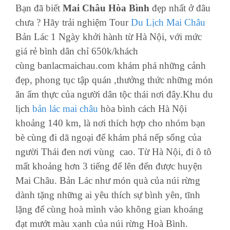
Bạn đã biết
Mai Châu Hòa Bình
đẹp nhất ở đâu
chưa ? Hãy trải nghiệm Tour
Du Lịch Mai Châu
Bản Lác 1 Ngày khởi hành từ Hà Nội, với mức
giá rẻ bình dân chỉ 650k/khách
cùng banlacmaichau.com khám phá những cảnh
đẹp, phong tục tập quán ,thưởng thức những món
ăn ẩm thực của người dân tộc thái nơi đây.Khu du
lịch
bản lác mai châu
hòa bình cách Hà Nội
khoảng 140 km, là nơi thích hợp cho nhóm bạn
bè cùng đi dã ngoại để khám phá nếp sống của
người Thái đen nơi vùng cao. Từ Hà Nội, đi ô tô
mất khoảng hơn 3 tiếng để lên đến được huyện
Mai Châu. Bản Lác như món quà của núi rừng
dành tặng những ai yêu thích sự bình yên, tĩnh
lặng để cùng hoà mình vào không gian khoáng
đạt mướt màu xanh của núi rừng Hoà Bình.