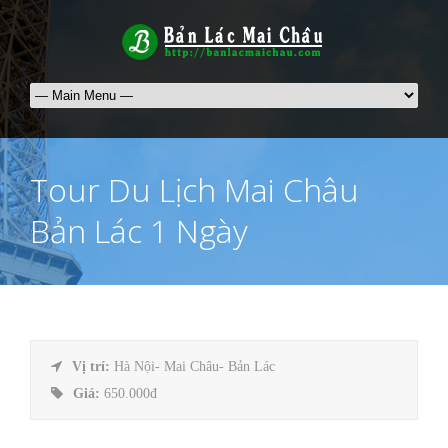
Tour Du Lịch Mai Châu
Bản Lác 1 Ngày
Vị trí:
Hà Nội- Mai Châu- Bản Lác
Giá:
650.000đ