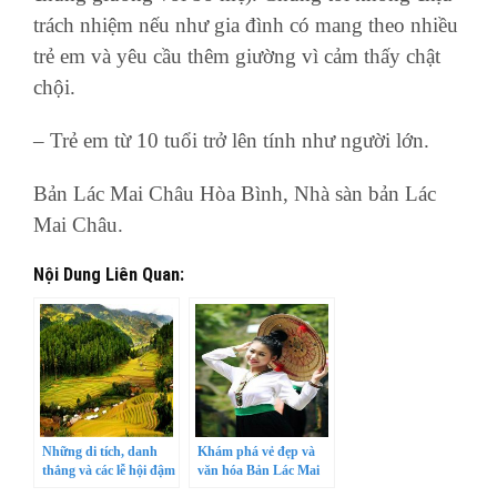
trách nhiệm nếu như gia đình có mang theo nhiều
trẻ em và yêu cầu thêm giường vì cảm thấy chật
chội.
– Trẻ em từ 10 tuổi trở lên tính như người lớn.
Bản Lác Mai Châu Hòa Bình, Nhà sàn bản Lác
Mai Châu.
Nội Dung Liên Quan:
Những di tích, danh
Khám phá vẻ đẹp và
thắng và các lễ hội đậm
văn hóa Bản Lác Mai
đà bản sắc văn hóa
Châu (Hòa Bình)